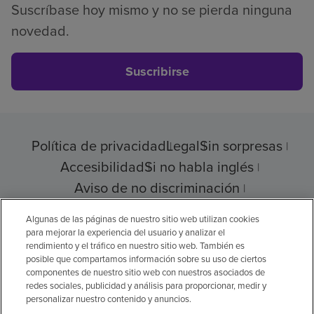
Suscríbase hoy mismo y no se pierda ninguna
novedad.
Suscribirse
Política de privacidad
Legal
Sin sorpresas
Accesibilidad
Si no habla inglés
Aviso de no discriminación
Cumplimiento de los proveedores
Algunas de las páginas de nuestro sitio web utilizan cookies
para mejorar la experiencia del usuario y analizar el
rendimiento y el tráfico en nuestro sitio web. También es
posible que compartamos información sobre su uso de ciertos
© 2026 Encompass Health Corporation
componentes de nuestro sitio web con nuestros asociados de
redes sociales, publicidad y análisis para proporcionar, medir y
Preferencias de cookies
personalizar nuestro contenido y anuncios.