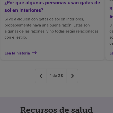
¿Por qué algunas personas usan gafas de
3
sol en interiores?
a
Si ve a alguien con gafas de sol en interiores,
probablemente haya una buena razón. Estas son
3
algunas de las razones, y no todas están relacionadas
c
con el estilo.
s
c
Lea la historia
Le
1
de
28
Recursos de salud