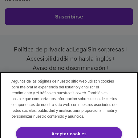
Suscribirse
Política de privacidad
Legal
Sin sorpresas
Accesibilidad
Si no habla inglés
Aviso de no discriminación
Cumplimiento de los proveedores
Algunas de las páginas de nuestro sitio web utilizan cookies
para mejorar la experiencia del usuario y analizar el
rendimiento y el tráfico en nuestro sitio web. También es
posible que compartamos información sobre su uso de ciertos
componentes de nuestro sitio web con nuestros asociados de
© 2026 Encompass Health Corporation
redes sociales, publicidad y análisis para proporcionar, medir y
personalizar nuestro contenido y anuncios.
Preferencias de cookies
Aceptar cookies