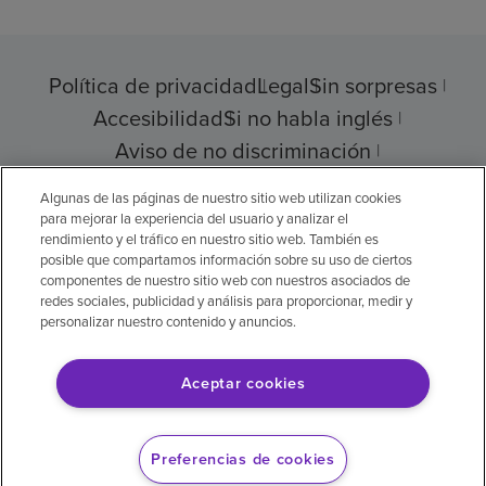
Política de privacidad
Legal
Sin sorpresas
Accesibilidad
Si no habla inglés
Aviso de no discriminación
Cumplimiento de los proveedores
Algunas de las páginas de nuestro sitio web utilizan cookies
para mejorar la experiencia del usuario y analizar el
rendimiento y el tráfico en nuestro sitio web. También es
posible que compartamos información sobre su uso de ciertos
componentes de nuestro sitio web con nuestros asociados de
© 2026 Encompass Health Corporation
redes sociales, publicidad y análisis para proporcionar, medir y
personalizar nuestro contenido y anuncios.
Preferencias de cookies
Aceptar cookies
Aviso legal: Se tradujo con la ayuda de
inteligencia artificial (IA). La versión en inglés
Preferencias de cookies
es la versión oficial.