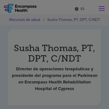
Lista
I
d
de
i
idiomas
Recursos de salud
/
Susha Thomas, PT, DPT, C/NDT
o
Encuentre una localidad cerca de usted
contraída
m
a
s
e
l
Susha Thomas, PT,
Por qué debe elegirnos
e
c
DPT, C/NDT
c
Servicios de rehabilitación
i
o
Director de operaciones terapéuticas y
n
presidente del programa para el Parkinson
Pacientes y cuidadores
a
d
en Encompass Health Rehabilitation
o
Hospital of Cypress
Recursos de salud
Acerca de nosotros