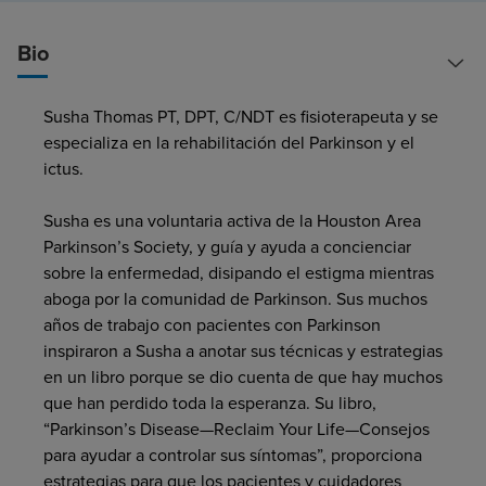
Buscar un centro
Bio
Susha Thomas
PT, DPT, C/NDT
es fisioterapeuta y se
Inversores
especializa en la rehabilitación del Parkinson y el
Empleos
ictus.
Pagar mi factura
Susha es una voluntaria activa de la Houston Area
Parkinson’s Society, y guía y ayuda a concienciar
sobre la enfermedad, disipando el estigma mientras
aboga por la comunidad de Parkinson. Sus muchos
años de trabajo con pacientes con Parkinson
inspiraron a Susha a anotar sus técnicas y estrategias
en un libro porque se dio cuenta de que hay muchos
que han perdido toda la esperanza. Su libro,
“Parkinson’s Disease—Reclaim Your Life—Consejos
para ayudar a controlar sus síntomas”, proporciona
estrategias para que los pacientes y cuidadores