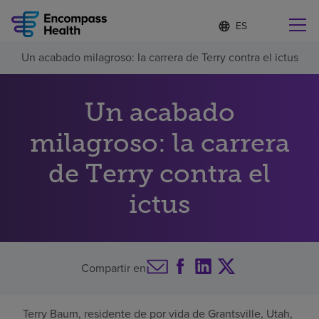
Lista
I
d
de
i
idiomas
Un acabado milagroso: la carrera de Terry contra el ictus
o
Encuentre una localidad cerca de usted
contraída
m
a
s
Un acabado
e
l
milagroso: la carrera
Por qué debe elegirnos
e
c
de Terry contra el
c
Servicios de rehabilitación
i
o
ictus
n
Pacientes y cuidadores
a
d
o
Recursos de salud
Compartir en
Acerca de nosotros
Terry Baum, residente de por vida de Grantsville, Utah,