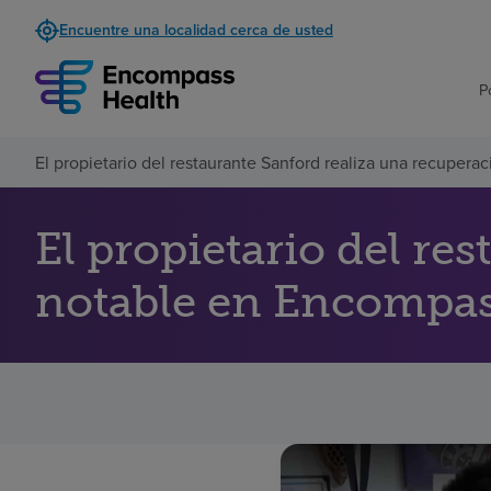
Encuentre una localidad cerca de usted
P
El propietario del restaurante Sanford realiza una recuper
El propietario del re
notable en Encompas