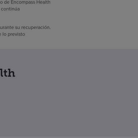
ico de Encompass Health
s continúa
durante su recuperación.
 lo previsto
lth