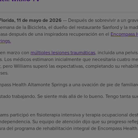
orida, 11 de mayo de 2026
— Después de sobrevivir a un gra
emana de la Bicicleta, el dueño del restaurante Sanford y la mad
casa después de una inspiradora recuperación en el
Encompass H
rings.
al en marzo con
múltiples lesiones traumáticas
, incluida una pelvi
s. Los médicos estimaron inicialmente que necesitaría cuatro me
r, pero Williams superó las expectativas, completando su rehabil
ses.
mpass Health Altamonte Springs a una ovación de pie de familiar
stado trabajando. Se siente más allá de lo bueno. Tengo tanta suer
ams participó en fisioterapia intensiva y terapia ocupacional dest
 independencia. Su equipo de atención dijo que su progreso refle
ura del programa de rehabilitación integral de Encompass Health