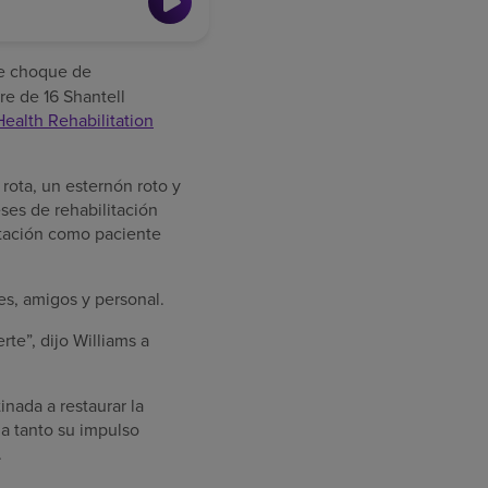
ve choque de
re de 16 Shantell
ealth Rehabilitation
s rota, un esternón roto y
ses de rehabilitación
itación como paciente
es, amigos y personal.
te”, dijo Williams a
inada a restaurar la
ja tanto su impulso
.