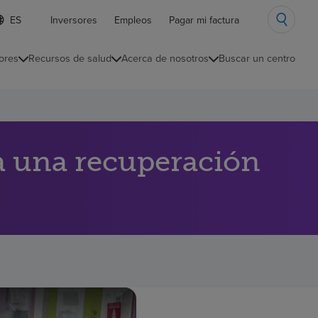
ista
Inversores
Empleos
Pagar mi factura
e
diomas
ores
Recursos de salud
Acerca de nosotros
Buscar un centro
ontraída
za una recuperación