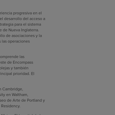
riencia progresiva en el
 el desarrollo del acceso a
rategia para el sistema
e de Nueva Inglaterra.
ollo de asociaciones y la
s las operaciones
comprende las
reste de Encompass
plejas y también
cipal prioridad. El
en Cambridge,
sity en Waltham,
seo de Arte de Portland y
r Residency.