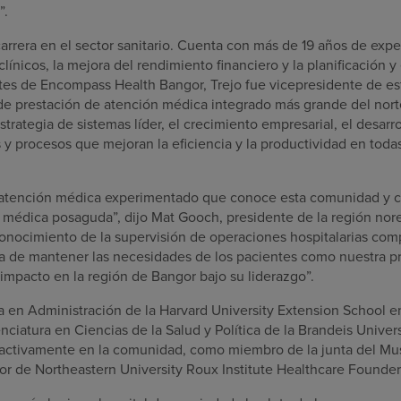
”.
arrera en el sector sanitario. Cuenta con más de 19 años de expe
línicos, la mejora del rendimiento financiero y la planificación y
tes de Encompass Health Bangor, Trejo fue vicepresidente de est
de prestación de atención médica integrado más grande del nort
strategia de sistemas líder, el crecimiento empresarial, el desarr
 y procesos que mejoran la eficiencia y la productividad en toda
e atención médica experimentado que conoce esta comunidad y 
 médica posaguda”, dijo Mat Gooch, presidente de la región no
conocimiento de la supervisión de operaciones hospitalarias com
 de mantener las necesidades de los pacientes como nuestra prin
 impacto en la región de Bangor bajo su liderazgo”.
a en Administración de la Harvard University Extension School 
nciatura en Ciencias de la Salud y Política de la Brandeis Univer
 activamente en la comunidad, como miembro de la junta del Mu
r de Northeastern University Roux Institute Healthcare Founde