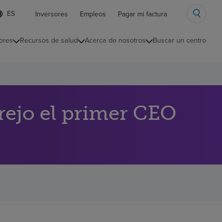
ista
Inversores
Empleos
Pagar mi factura
e
diomas
ores
Recursos de salud
Acerca de nosotros
Buscar un centro
ontraída
ejo el primer CEO