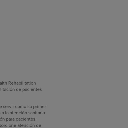
lth Rehabilitation
ilitación de pacientes
e servir como su primer
a la atención sanitaria
ión para pacientes
oporcione atención de