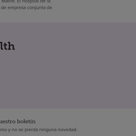
Maine. El hospital de la
n de empresa conjunta de
lth
uestro boletín
smo y no se pierda ninguna novedad.