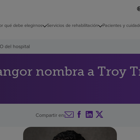
L
I
d
d
i
i
o
or qué debe elegirnos
Servicios de rehabilitación
Pacientes y cuidad
c
m
a
s
O del hospital
e
l
e
c
ngor nombra a Troy Tr
c
i
o
n
a
d
o
Compartir en