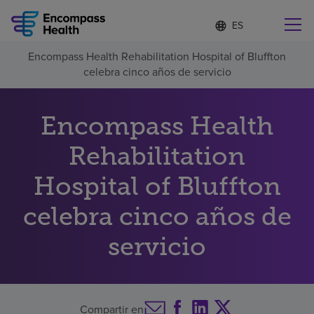
Lista
I
d
de
i
idiomas
Encompass Health Rehabilitation Hospital of Bluffton
o
Encuentre una localidad cerca de usted
contraída
celebra cinco años de servicio
m
a
s
e
Encompass Health
l
Por qué debe elegirnos
e
Rehabilitation
c
c
Servicios de rehabilitación
Hospital of Bluffton
i
o
n
celebra cinco años de
Pacientes y cuidadores
a
d
servicio
o
Recursos de salud
Acerca de nosotros
Compartir en