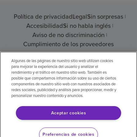
Política de privacidad
Legal
Sin sorpresas
Accesibilidad
Si no habla inglés
Aviso de no discriminación
Cumplimiento de los proveedores
Algunas de las páginas de nuestro sitio web utilizan cookies
para mejorar la experiencia del usuario y analizar el
© 2026 Encompass Health Corporation
rendimiento y el tráfico en nuestro sitio web. También es
posible que compartamos información sobre su uso de ciertos
Preferencias de cookies
componentes de nuestro sitio web con nuestros asociados de
redes sociales, publicidad y análisis para proporcionar, medir y
personalizar nuestro contenido y anuncios.
Aviso legal: Se tradujo con la ayuda de
Aceptar cookies
inteligencia artificial (IA). La versión en inglés
es la versión oficial.
Preferencias de cookies