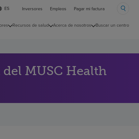
ista
Inversores
Empleos
Pagar mi factura
e
diomas
ores
Recursos de salud
Acerca de nosotros
Buscar un centro
ontraída
a del MUSC Health