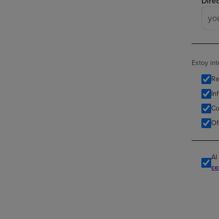
Dire
Estoy in
Re
In
Co
Of
Al
co