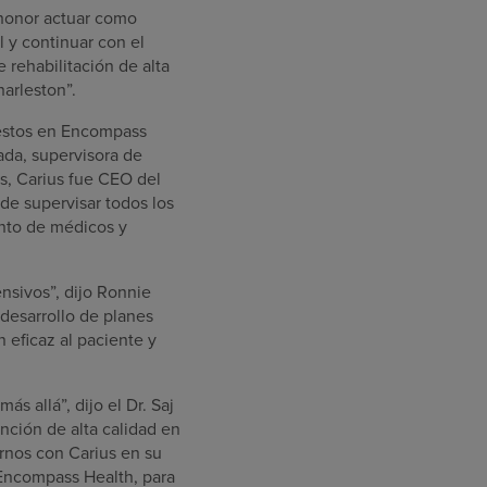
 honor actuar como
l y continuar con el
 rehabilitación de alta
harleston”.
estos en Encompass
ada, supervisora de
os, Carius fue CEO del
de supervisar todos los
ento de médicos y
ensivos”, dijo Ronnie
 desarrollo de planes
 eficaz al paciente y
s allá”, dijo el Dr. Saj
nción de alta calidad en
rnos con Carius en su
 Encompass Health, para