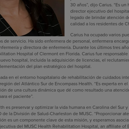
30 años”, dijo Carius. “Es un
director ejecutivo del hospita
legado de brindar atención de
calidad a los residentes de C
Carius ha ocupado varios pu
os de servicio. Ha sido enfermera de personal, enfermera encarg
fermería y directora de enfermería. Durante los últimos tres añ
itation Hospital of Clermont en Florida. Carius fue responsable 
uevo hospital, incluida la adquisición de licencias, el reclutami
plementación del plan estratégico del hospital.
ada en el entorno hospitalario de rehabilitación de cuidados int
región del Atlántico Sur de Encompass Health. “Es experta en el
ación de una cultura dinámica que dé como resultado una atención
para el paciente”.
 es preservar y optimizar la vida humana en Carolina del Sur y má
 de la División de Salud-Charleston de MUSC. “Proporcionar ate
ación es un componente clave de esta misión, y esperamos asocia
ecutiva del MUSC Health Rehabilitation Hospital, an affiliate of