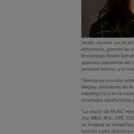
Health durante sus 14 añ
enfermería, gerente de en
Encompass Health Rehabil
aspectos operativos del n
personal interno, y la im
“Glenda es una líder prob
Wagley, presidente de la 
estratégicos y en la cre
resultados satisfactorios 
“La misión de MUSC Health
Joy, MBA, M.S., CPE, CEO
un hospital de rehabilit
función como directora ej