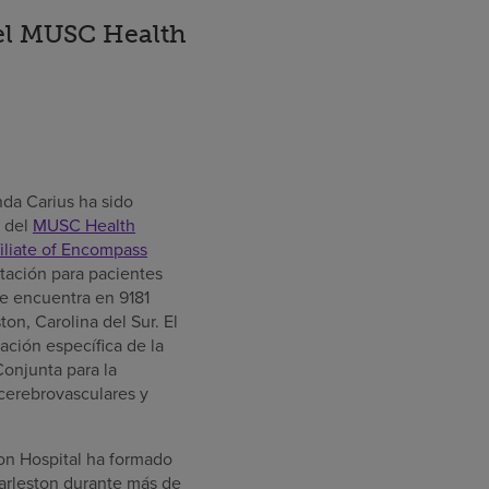
del MUSC Health
nda Carius ha sido
a del
MUSC Health
filiate of Encompass
itación para pacientes
e encuentra en 9181
on, Carolina del Sur. El
cación específica de la
onjunta para la
 cerebrovasculares y
on Hospital ha formado
arleston durante más de