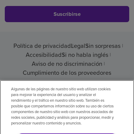
Suscribirse
Política de privacidad
Legal
Sin sorpresas
Accesibilidad
Si no habla inglés
Aviso de no discriminación
Cumplimiento de los proveedores
Algunas de las páginas de nuestro sitio web utilizan cookies
para mejorar la experiencia del usuario y analizar el
© 2026 Encompass Health Corporation
rendimiento y el tráfico en nuestro sitio web. También es
posible que compartamos información sobre su uso de ciertos
Preferencias de cookies
componentes de nuestro sitio web con nuestros asociados de
redes sociales, publicidad y análisis para proporcionar, medir y
personalizar nuestro contenido y anuncios.
Aviso legal: Se tradujo con la ayuda de