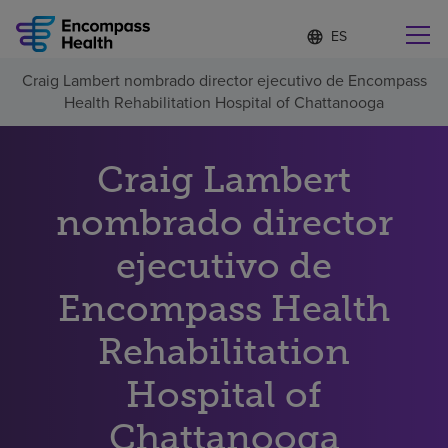
Lista
I
d
de
i
idiomas
Craig Lambert nombrado director ejecutivo de Encompass
o
Encuentre una localidad cerca de usted
contraída
Health Rehabilitation Hospital of Chattanooga
m
a
s
e
Craig Lambert
l
Por qué debe elegirnos
e
nombrado director
c
c
Servicios de rehabilitación
ejecutivo de
i
o
n
Encompass Health
Pacientes y cuidadores
a
d
Rehabilitation
o
Recursos de salud
Hospital of
Acerca de nosotros
Chattanooga