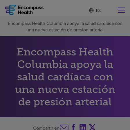
I
Lista
d
de
i
idiomas
Encompass Health Columbia apoya la salud cardíaca con
o
Encuentre una localidad cerca de usted
contraída
una nueva estación de presión arterial
m
a
s
e
Encompass Health
l
Por qué debe elegirnos
e
Columbia apoya la
c
c
salud cardíaca con
Servicios de rehabilitación
i
o
n
una nueva estación
Pacientes y cuidadores
a
d
de presión arterial
o
Recursos de salud
Acerca de nosotros
Compartir en