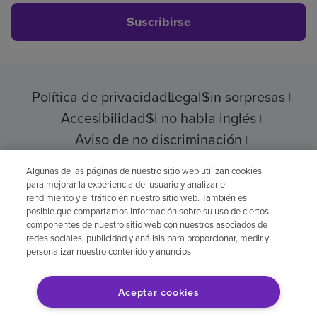
Suscribirse
Política de privacidad
Legal
Sin sorpresas
Accesibilidad
Si no habla inglés
Aviso de no discriminación
Cumplimiento de los proveedores
Algunas de las páginas de nuestro sitio web utilizan cookies
para mejorar la experiencia del usuario y analizar el
rendimiento y el tráfico en nuestro sitio web. También es
posible que compartamos información sobre su uso de ciertos
© 2026 Encompass Health Corporation
componentes de nuestro sitio web con nuestros asociados de
redes sociales, publicidad y análisis para proporcionar, medir y
Preferencias de cookies
personalizar nuestro contenido y anuncios.
Aceptar cookies
Aviso legal: Se tradujo con la ayuda de