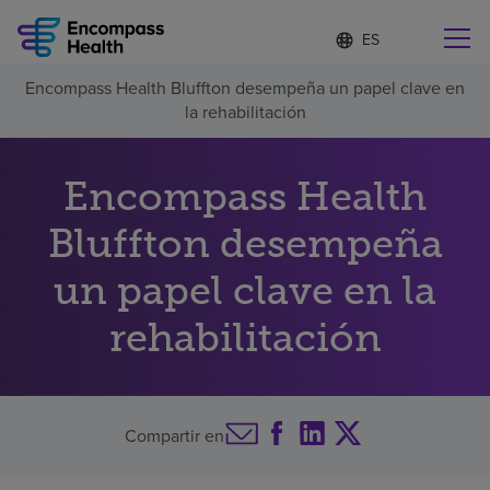
Lista
I
d
de
i
idiomas
Encompass Health Bluffton desempeña un papel clave en
o
Encuentre una localidad cerca de usted
contraída
la rehabilitación
m
a
s
e
Encompass Health
l
Por qué debe elegirnos
e
Bluffton desempeña
c
c
Servicios de rehabilitación
un papel clave en la
i
o
n
rehabilitación
Pacientes y cuidadores
a
d
o
Recursos de salud
Compartir en
Acerca de nosotros