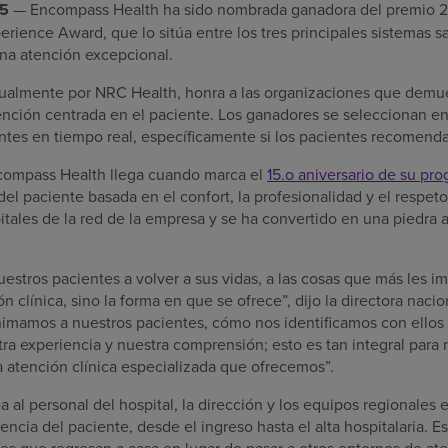
25
— Encompass Health ha sido nombrada ganadora del premio 
erience Award, que lo sitúa entre los tres principales sistemas s
una atención excepcional.
nualmente por NRC Health, honra a las organizaciones que dem
ención centrada en el paciente. Los ganadores se seleccionan en
ntes en tiempo real, específicamente si los pacientes recomenda
compass Health llega cuando marca el
15.o aniversario de su pr
 del paciente basada en el confort, la profesionalidad y el respet
itales de la red de la empresa y se ha convertido en una piedra a
uestros pacientes a volver a sus vidas, a las cosas que más les i
n clínica, sino la forma en que se ofrece”, dijo la directora naci
mamos a nuestros pacientes, cómo nos identificamos con ellos
ra experiencia y nuestra comprensión; esto es tan integral para
la atención clínica especializada que ofrecemos”.
 al personal del hospital, la dirección y los equipos regionales 
encia del paciente, desde el ingreso hasta el alta hospitalaria. 
es que regresan a casa en lugar de pasar a otros entornos de at