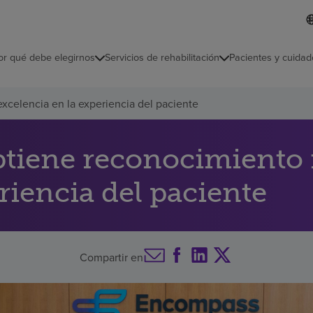
I
L
d
d
i
i
o
or qué debe elegirnos
Servicios de rehabilitación
Pacientes y cuidad
c
m
a
s
xcelencia en la experiencia del paciente
e
l
e
c
tiene reconocimiento n
c
i
riencia del paciente
o
n
a
d
o
Compartir en