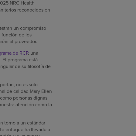
2025 NRC Health
anitarios reconocidos en
uestran un compromiso
 función de los
rían al proveedor.
ograma de RCP
, una
o. El programa está
ngular de su filosofía de
mportan, no es solo
onal de calidad Mary Ellen
 como personas dignas
 nuestra atención como la
en torno a un estándar
Este enfoque ha llevado a
ención y a un mayor