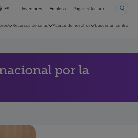
ista
Inversores
Empleos
Pagar mi factura
e
diomas
ores
Recursos de salud
Acerca de nosotros
Buscar un centro
ontraída
acional por la