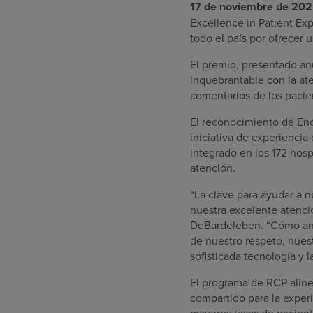
17 de noviembre de 20
Excellence in Patient Exp
todo el país por ofrecer 
El premio, presentado a
inquebrantable con la at
comentarios de los pacie
El reconocimiento de En
iniciativa de experiencia
integrado en los 172 hosp
atención.
“La clave para ayudar a n
nuestra excelente atenció
DeBardeleben. “Cómo ani
de nuestro respeto, nuest
sofisticada tecnología y 
El programa de RCP alinea
compartido para la experi
mayores tasas de pacient