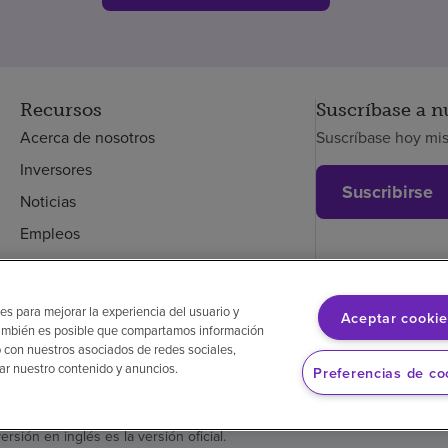
Recursos
Suscríbase a n
Acerca de nosotros
Suscríbase hoy mi
Inversores
Suscribirse
Noticias
Empleos
Empleados
es para mejorar la experiencia del usuario y
Aceptar cookie
. También es posible que compartamos información
glés
Aviso de no discriminación
Cumplimiento de los proveedores
 con nuestros asociados de redes sociales,
zar nuestro contenido y anuncios.
Preferencias de co
versión en inglés es la versión oficial.