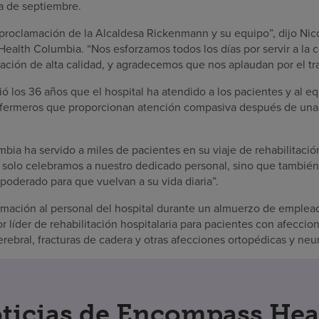
a de septiembre.
a proclamación de la Alcaldesa Rickenmann y su equipo”, dijo Nic
ealth Columbia. “Nos esforzamos todos los días por servir a l
tación de alta calidad, y agradecemos que nos aplaudan por el t
 los 36 años que el hospital ha atendido a los pacientes y al eq
nfermeros que proporcionan atención compasiva después de una
ia ha servido a miles de pacientes en su viaje de rehabilitació
 solo celebramos a nuestro dedicado personal, sino que tambié
derado para que vuelvan a su vida diaria”.
amación al personal del hospital durante un almuerzo de emple
 líder de rehabilitación hospitalaria para pacientes con afecci
erebral, fracturas de cadera y otras afecciones ortopédicas y ne
ticias de Encompass Hea