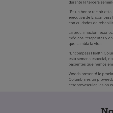
durante la tercera seman
“Es un honor recibir est
ejecutiva de Encompass H
con cuidados de rehabili
La proclamación reconoció
médicos, terapeutas y e
que cambia la vida.
“Encompass Health Columb
esta semana especial, no
pacientes que hemos empo
Woods presentó la procl
Columbia es un proveedor
cerebrovascular, lesión c
No