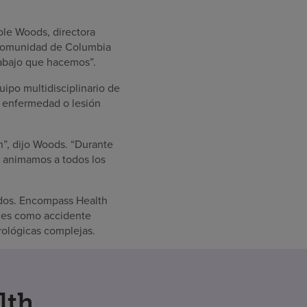
ole Woods, directora
a comunidad de Columbia
rabajo que hacemos”.
uipo multidisciplinario de
 enfermedad o lesión
n”, dijo Woods. “Durante
n animamos a todos los
ados. Encompass Health
ones como accidente
urológicas complejas.
lth