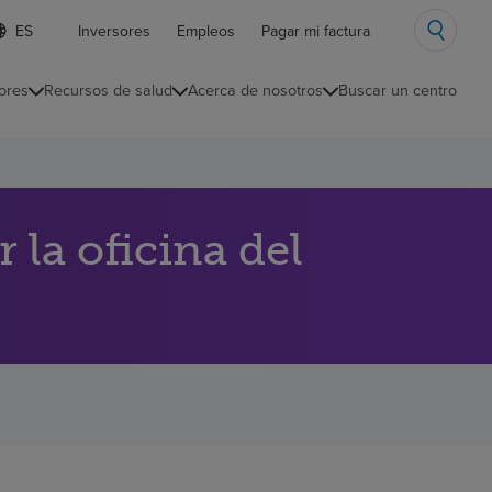
ista
Inversores
Empleos
Pagar mi factura
e
diomas
ores
Recursos de salud
Acerca de nosotros
Buscar un centro
ontraída
la oficina del