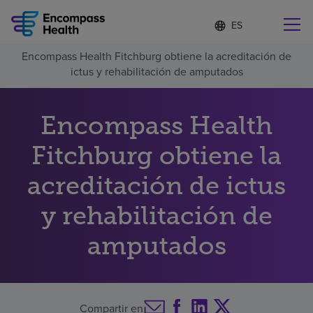
Lista
I
d
de
i
idiomas
Encompass Health Fitchburg obtiene la acreditación de
o
Encuentre una localidad cerca de usted
contraída
ictus y rehabilitación de amputados
m
a
s
e
Encompass Health
l
Por qué debe elegirnos
e
Fitchburg obtiene la
c
c
Servicios de rehabilitación
acreditación de ictus
i
o
n
y rehabilitación de
Pacientes y cuidadores
a
d
amputados
o
Recursos de salud
Acerca de nosotros
Compartir en