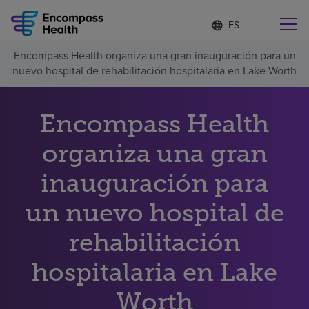
Lista
I
d
de
i
idiomas
Encompass Health organiza una gran inauguración para un
o
Encuentre una localidad cerca de usted
contraída
nuevo hospital de rehabilitación hospitalaria en Lake Worth
m
a
s
e
Encompass Health
l
Por qué debe elegirnos
e
organiza una gran
c
c
Servicios de rehabilitación
inauguración para
i
o
n
un nuevo hospital de
Pacientes y cuidadores
a
d
rehabilitación
o
Recursos de salud
hospitalaria en Lake
Acerca de nosotros
Worth