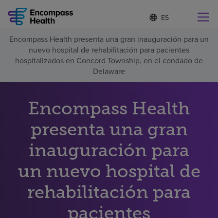
I
Lista
d
de
i
idiomas
Encompass Health presenta una gran inauguración para un
o
Encuentre una localidad cerca de usted
contraída
nuevo hospital de rehabilitación para pacientes
m
a
hospitalizados en Concord Township, en el condado de
s
Delaware
e
l
Por qué debe elegirnos
e
Encompass Health
c
c
Servicios de rehabilitación
presenta una gran
i
o
n
inauguración para
Pacientes y cuidadores
a
d
un nuevo hospital de
o
Recursos de salud
rehabilitación para
Acerca de nosotros
pacientes