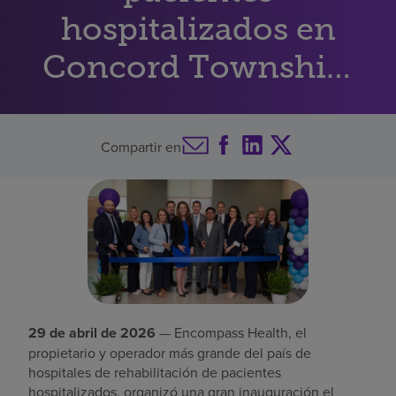
hospitalizados en
Buscar un centro
Concord Township,
en el condado de
Inversores
Empleos
Delaware
Compartir en
Pagar mi factura
29 de abril de 2026
— Encompass Health, el
propietario y operador más grande del país de
hospitales de rehabilitación de pacientes
hospitalizados, organizó una gran inauguración el