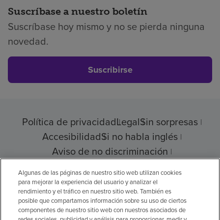
Suscríbase a nuestro boletín
Suscríbase hoy mismo y no se pierda ninguna
novedad.
Suscribirse
Política de privacidad
Legal
Sin sorpresas
Accesibilidad
Si no habla inglés
Aviso de no discriminación
Cumplimiento de los proveedores
Algunas de las páginas de nuestro sitio web utilizan cookies
para mejorar la experiencia del usuario y analizar el
rendimiento y el tráfico en nuestro sitio web. También es
posible que compartamos información sobre su uso de ciertos
© 2026 Encompass Health Corporation
componentes de nuestro sitio web con nuestros asociados de
redes sociales, publicidad y análisis para proporcionar, medir y