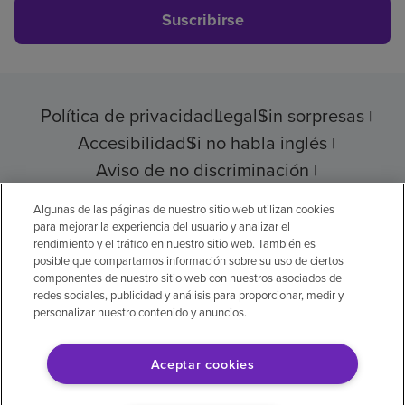
Suscribirse
Política de privacidad
Legal
Sin sorpresas
Accesibilidad
Si no habla inglés
Aviso de no discriminación
Cumplimiento de los proveedores
Algunas de las páginas de nuestro sitio web utilizan cookies
para mejorar la experiencia del usuario y analizar el
rendimiento y el tráfico en nuestro sitio web. También es
posible que compartamos información sobre su uso de ciertos
© 2026 Encompass Health Corporation
componentes de nuestro sitio web con nuestros asociados de
redes sociales, publicidad y análisis para proporcionar, medir y
Preferencias de cookies
personalizar nuestro contenido y anuncios.
Aceptar cookies
Aviso legal: Se tradujo con la ayuda de