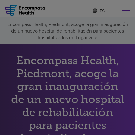
I
Lista
d
de
i
idiomas
Encompass Health, Piedmont, acoge la gran inauguración
o
Encuentre una localidad cerca de usted
contraída
de un nuevo hospital de rehabilitación para pacientes
m
a
hospitalizados en Loganville
s
e
l
Encompass Health,
Por qué debe elegirnos
e
c
Piedmont, acoge la
c
Servicios de rehabilitación
i
o
gran inauguración
n
Pacientes y cuidadores
a
de un nuevo hospital
d
o
de rehabilitación
Recursos de salud
para pacientes
Acerca de nosotros