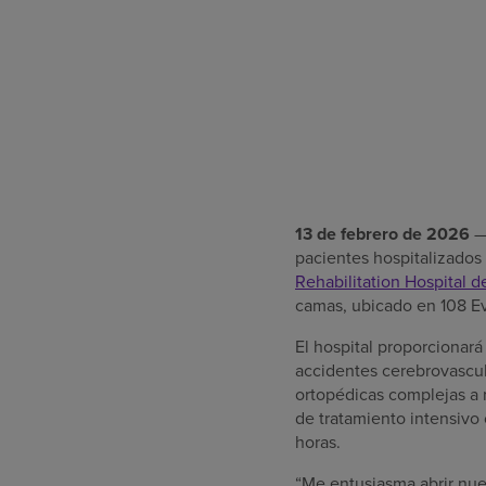
13 de febrero de 2026
— 
pacientes hospitalizados 
Rehabilitation Hospital d
camas, ubicado en 108 Ev
El hospital proporcionar
accidentes cerebrovascul
ortopédicas complejas a 
de tratamiento intensivo 
horas.
“Me entusiasma abrir nue