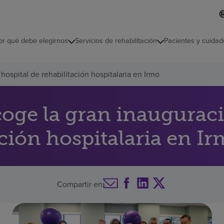
L
I
d
d
i
i
o
or qué debe elegirnos
Servicios de rehabilitación
Pacientes y cuidad
c
m
a
s
spital de rehabilitación hospitalaria en Irmo
e
l
e
c
oge la gran inaugurac
c
i
ación hospitalaria en I
o
n
a
d
o
Compartir en