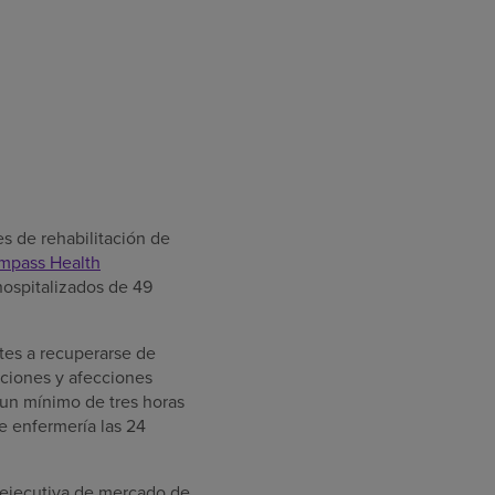
s de rehabilitación de
mpass Health
hospitalizados de 49
tes a recuperarse de
aciones y afecciones
 un mínimo de tres horas
de enfermería las 24
a ejecutiva de mercado de