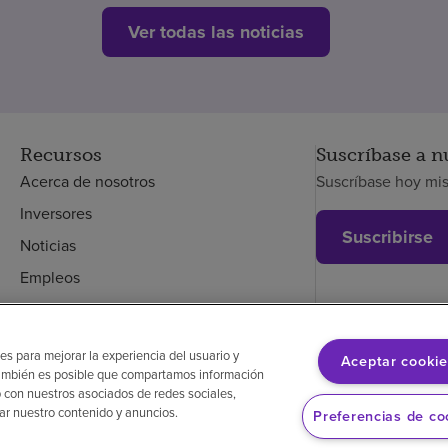
Ver todas las noticias
Recursos
Suscríbase a n
Acerca de nosotros
Suscríbase hoy mi
Inversores
Suscribirse
Noticias
Empleos
Empleados
es para mejorar la experiencia del usuario y
Aceptar cookie
. También es posible que compartamos información
glés
Aviso de no discriminación
Cumplimiento de los proveedores
 con nuestros asociados de redes sociales,
zar nuestro contenido y anuncios.
Preferencias de co