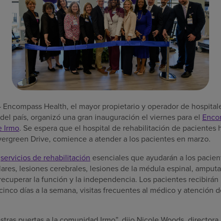
Encompass Health, el mayor propietario y operador de hospitale
del país, organizó una gran inauguración el viernes para el
Enco
e Irmo
. Se espera que el hospital de rehabilitación de pacientes 
ergreen Drive, comience a atender a los pacientes en marzo.
á
servicios de rehabilitación
esenciales que ayudarán a los pacien
ares, lesiones cerebrales, lesiones de la médula espinal, amput
recuperar la función y la independencia. Los pacientes recibirán
cinco días a la semana, visitas frecuentes al médico y atención 
stras puertas a la comunidad Irmo”, dijo Nicole Woods, director