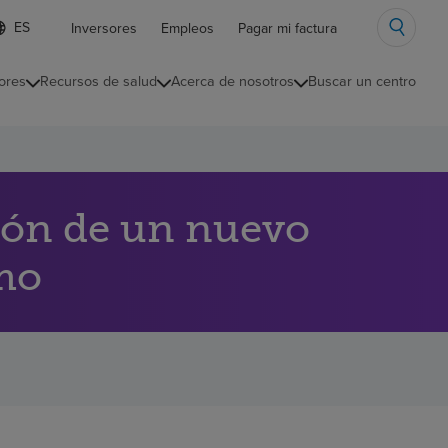
ista
Inversores
Empleos
Pagar mi factura
e
diomas
ores
Recursos de salud
Acerca de nosotros
Buscar un centro
ontraída
ión de un nuevo
rmo