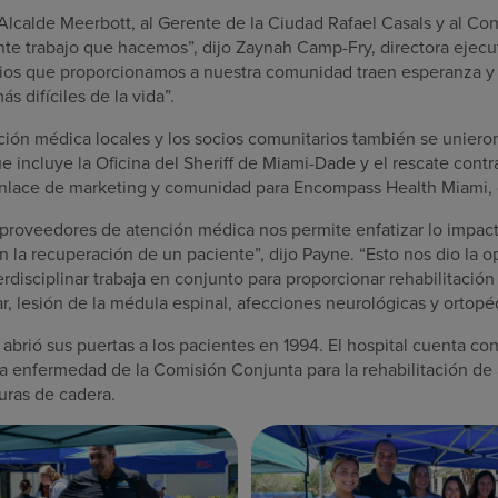
Alcalde Meerbott, al Gerente de la Ciudad Rafael Casals y al Co
nte trabajo que hacemos”, dijo Zaynah Camp-Fry, directora ejec
cios que proporcionamos a nuestra comunidad traen esperanza y
s difíciles de la vida”.
ión médica locales y los socios comunitarios también se uniero
 incluye la Oficina del Sheriff de Miami-Dade y el rescate cont
nlace de marketing y comunidad para Encompass Health Miami, o
y proveedores de atención médica nos permite enfatizar lo impac
n la recuperación de un paciente”, dijo Payne. “Esto nos dio la 
disciplinar trabaja en conjunto para proporcionar rehabilitación
, lesión de la médula espinal, afecciones neurológicas y ortopéd
rió sus puertas a los pacientes en 1994. El hospital cuenta con 
la enfermedad de la Comisión Conjunta para la rehabilitación de
uras de cadera.