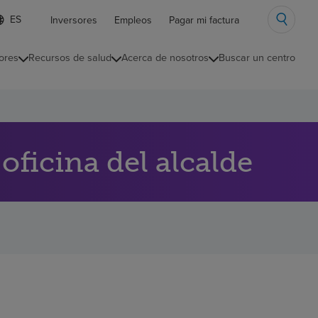
ista
Inversores
Empleos
Pagar mi factura
e
diomas
ores
Recursos de salud
Acerca de nosotros
Buscar un centro
ontraída
ficina del alcalde