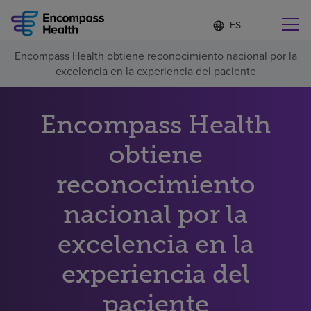
Lista
I
d
de
i
idiomas
Encompass Health obtiene reconocimiento nacional por la
o
Encuentre una localidad cerca de usted
contraída
excelencia en la experiencia del paciente
m
a
s
e
Encompass Health
l
Por qué debe elegirnos
e
obtiene
c
c
Servicios de rehabilitación
reconocimiento
i
o
n
nacional por la
Pacientes y cuidadores
a
d
excelencia en la
o
Recursos de salud
experiencia del
Acerca de nosotros
paciente