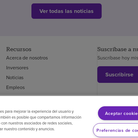
Ver todas las noticias
Recursos
Suscríbase a n
Acerca de nosotros
Suscríbase hoy mi
Inversores
Suscribirse
Noticias
Empleos
Empleados
es para mejorar la experiencia del usuario y
Aceptar cookie
. También es posible que compartamos información
glés
Aviso de no discriminación
Cumplimiento de los proveedores
 con nuestros asociados de redes sociales,
zar nuestro contenido y anuncios.
Preferencias de co