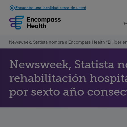
Encuentre una localidad cerca de usted
P
Newsweek, Statista nombra a Encompass Health “El líder en 
Newsweek, Statista n
rehabilitación hospi
por sexto año consec