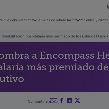
I
L
d
d
i
i
o
or qué debe elegirnos
Servicios de rehabilitación
Pacientes y cuidad
c
m
a
s
rehabilitación hospitalaria más premiado de los Estados Unidos
e
l
e
c
ombra a Encompass Heal
c
i
talaria más premiado de
o
n
a
utivo
d
o
Compartir en