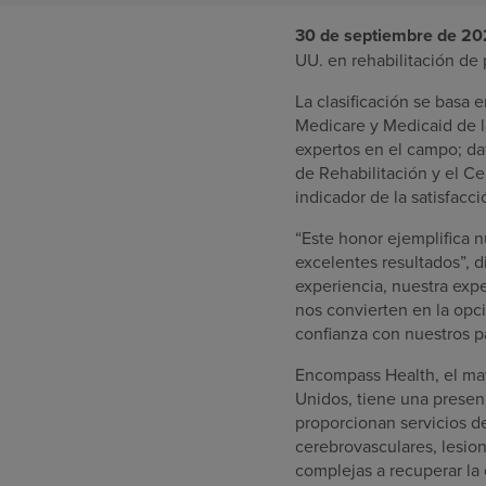
30 de septiembre de 2
UU. en rehabilitación de 
La clasificación se basa 
Medicare y Medicaid de l
expertos en el campo; da
de Rehabilitación y el C
indicador de la satisfacci
“Este honor ejemplifica n
excelentes resultados”, d
experiencia, nuestra exp
nos convierten en la opci
confianza con nuestros p
Encompass Health, el mayo
Unidos, tiene una presenc
proporcionan servicios d
cerebrovasculares, lesio
complejas a recuperar la 