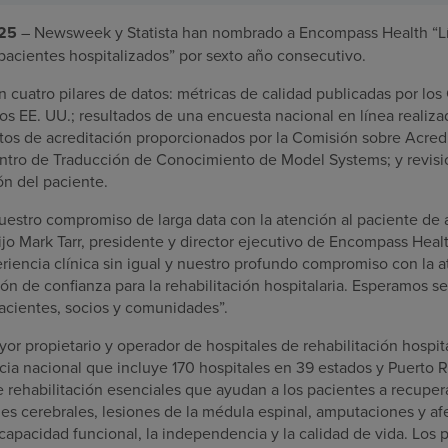
025
– Newsweek y Statista han nombrado a Encompass Health “L
pacientes hospitalizados” por sexto año consecutivo.
en cuatro pilares de datos: métricas de calidad publicadas por los
os EE. UU.; resultados de una encuesta nacional en línea reali
tos de acreditación proporcionados por la Comisión sobre Acredi
entro de Traducción de Conocimiento de Model Systems; y revis
ón del paciente.
uestro compromiso de larga data con la atención al paciente de a
ijo Mark Tarr, presidente y director ejecutivo de Encompass Hea
eriencia clínica sin igual y nuestro profundo compromiso con la 
ón de confianza para la rehabilitación hospitalaria. Esperamos se
acientes, socios y comunidades”.
r propietario y operador de hospitales de rehabilitación hospita
ia nacional que incluye 170 hospitales en 39 estados y Puerto R
e rehabilitación esenciales que ayudan a los pacientes a recupe
nes cerebrales, lesiones de la médula espinal, amputaciones y a
capacidad funcional, la independencia y la calidad de vida. Los 