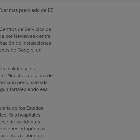
íder más premiado de EE.
 Centros de Servicios de
zada por Newsweek entre
tación de Instalaciones
iones de Google, un
lta calidad y los
lth. “Nuestras décadas de
atención personalizada
guir fortaleciendo esa
laria de los Estados
ico. Sus hospitales
rarse de accidentes
fecciones ortopédicas
pacientes reciben un