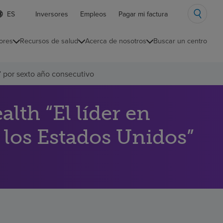
ista
Inversores
Empleos
Pagar mi factura
e
diomas
ores
Recursos de salud
Acerca de nosotros
Buscar un centro
ontraída
” por sexto año consecutivo
th “El líder en
 los Estados Unidos”