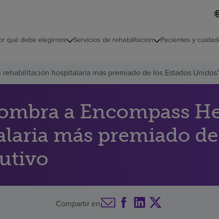
L
I
d
d
i
i
o
or qué debe elegirnos
Servicios de rehabilitación
Pacientes y cuidad
c
m
a
s
rehabilitación hospitalaria más premiado de los Estados Unidos
e
l
e
c
ombra a Encompass Heal
c
i
talaria más premiado de
o
n
a
utivo
d
o
Compartir en