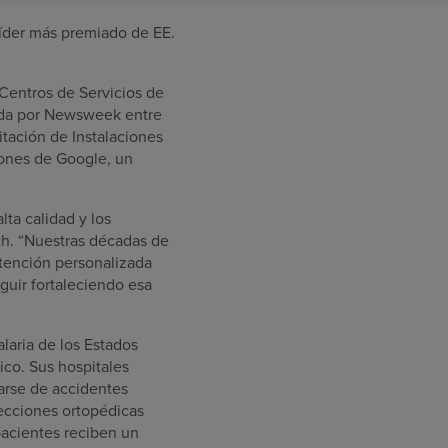
íder más premiado de EE.
 Centros de Servicios de
zada por Newsweek entre
tación de Instalaciones
iones de Google, un
lta calidad y los
lth. “Nuestras décadas de
atención personalizada
guir fortaleciendo esa
laria de los Estados
ico. Sus hospitales
rarse de accidentes
fecciones ortopédicas
pacientes reciben un