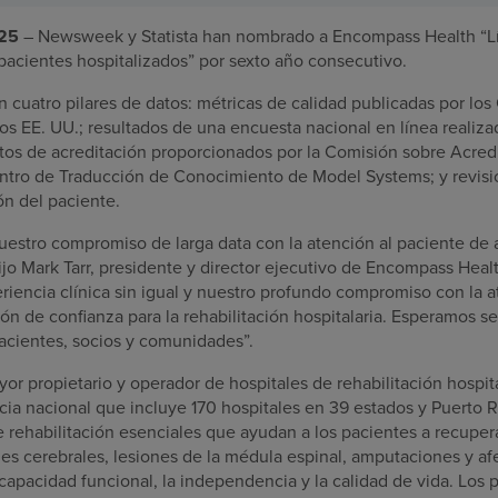
025
– Newsweek y Statista han nombrado a Encompass Health “L
pacientes hospitalizados” por sexto año consecutivo.
en cuatro pilares de datos: métricas de calidad publicadas por los
os EE. UU.; resultados de una encuesta nacional en línea reali
tos de acreditación proporcionados por la Comisión sobre Acredi
entro de Traducción de Conocimiento de Model Systems; y revis
ón del paciente.
uestro compromiso de larga data con la atención al paciente de a
ijo Mark Tarr, presidente y director ejecutivo de Encompass Hea
eriencia clínica sin igual y nuestro profundo compromiso con la 
ón de confianza para la rehabilitación hospitalaria. Esperamos se
acientes, socios y comunidades”.
r propietario y operador de hospitales de rehabilitación hospita
ia nacional que incluye 170 hospitales en 39 estados y Puerto R
e rehabilitación esenciales que ayudan a los pacientes a recupe
nes cerebrales, lesiones de la médula espinal, amputaciones y a
capacidad funcional, la independencia y la calidad de vida. Los 