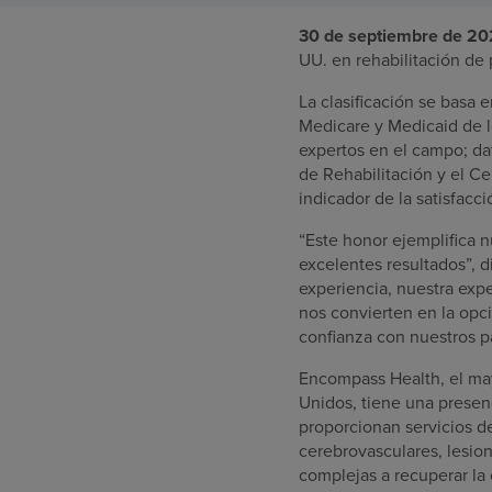
30 de septiembre de 2
UU. en rehabilitación de 
La clasificación se basa 
Medicare y Medicaid de l
expertos en el campo; da
de Rehabilitación y el C
indicador de la satisfacci
“Este honor ejemplifica n
excelentes resultados”, d
experiencia, nuestra exp
nos convierten en la opci
confianza con nuestros p
Encompass Health, el mayo
Unidos, tiene una presenc
proporcionan servicios d
cerebrovasculares, lesio
complejas a recuperar la 