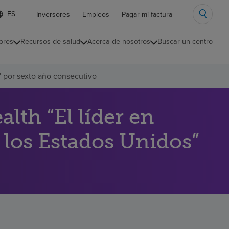
ista
Inversores
Empleos
Pagar mi factura
e
diomas
ores
Recursos de salud
Acerca de nosotros
Buscar un centro
ontraída
” por sexto año consecutivo
th “El líder en
 los Estados Unidos”