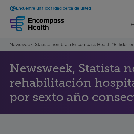
Encuentre una localidad cerca de usted
P
Newsweek, Statista nombra a Encompass Health “El líder en 
Newsweek, Statista n
rehabilitación hospi
por sexto año consec