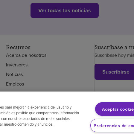
Ver todas las noticias
Recursos
Suscríbase a n
Acerca de nosotros
Suscríbase hoy mi
Inversores
Suscribirse
Noticias
Empleos
Empleados
es para mejorar la experiencia del usuario y
Aceptar cookie
. También es posible que compartamos información
glés
Aviso de no discriminación
Cumplimiento de los proveedores
 con nuestros asociados de redes sociales,
zar nuestro contenido y anuncios.
Preferencias de co