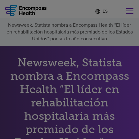
Lista
I
d
de
i
idiomas
Newsweek, Statista nombra a Encompass Health “El líder
o
Encuentre una localidad cerca de usted
contraída
en rehabilitación hospitalaria más premiado de los Estados
m
a
Unidos” por sexto año consecutivo
s
e
l
Newsweek, Statista
Por qué debe elegirnos
e
c
nombra a Encompass
c
Servicios de rehabilitación
i
o
Health “El líder en
n
Pacientes y cuidadores
a
rehabilitación
d
o
hospitalaria más
Recursos de salud
premiado de los
Acerca de nosotros