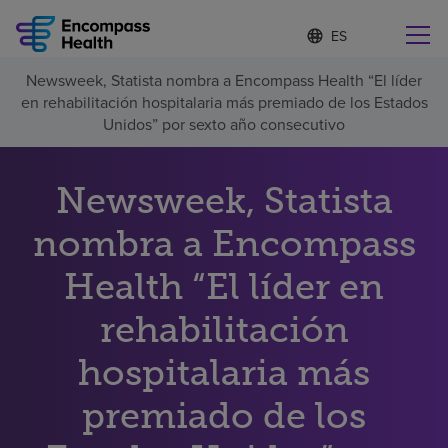
I
Lista
d
de
i
idiomas
Newsweek, Statista nombra a Encompass Health “El líder
o
Encuentre una localidad cerca de usted
contraída
en rehabilitación hospitalaria más premiado de los Estados
m
a
Unidos” por sexto año consecutivo
s
e
l
Newsweek, Statista
Por qué debe elegirnos
e
c
nombra a Encompass
c
Servicios de rehabilitación
i
o
Health “El líder en
n
Pacientes y cuidadores
a
rehabilitación
d
o
hospitalaria más
Recursos de salud
premiado de los
Acerca de nosotros