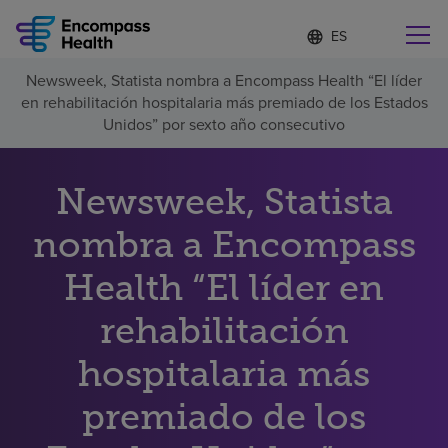
Lista
I
d
de
i
idiomas
Newsweek, Statista nombra a Encompass Health “El líder
o
Encuentre una localidad cerca de usted
contraída
en rehabilitación hospitalaria más premiado de los Estados
m
a
Unidos” por sexto año consecutivo
s
e
l
Newsweek, Statista
Por qué debe elegirnos
e
c
nombra a Encompass
c
Servicios de rehabilitación
i
o
Health “El líder en
n
Pacientes y cuidadores
a
rehabilitación
d
o
hospitalaria más
Recursos de salud
premiado de los
Acerca de nosotros