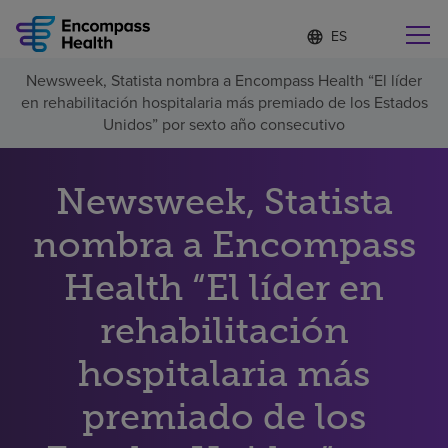
Lista
I
d
de
i
idiomas
Newsweek, Statista nombra a Encompass Health “El líder
o
Encuentre una localidad cerca de usted
contraída
en rehabilitación hospitalaria más premiado de los Estados
m
a
Unidos” por sexto año consecutivo
s
e
l
Newsweek, Statista
Por qué debe elegirnos
e
c
nombra a Encompass
c
Servicios de rehabilitación
i
o
Health “El líder en
n
Pacientes y cuidadores
a
rehabilitación
d
o
hospitalaria más
Recursos de salud
premiado de los
Acerca de nosotros