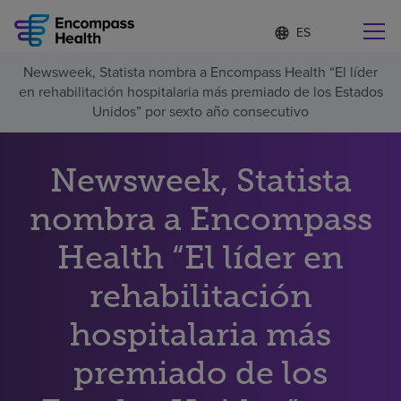
Lista
I
d
de
i
idiomas
Newsweek, Statista nombra a Encompass Health “El líder
o
Encuentre una localidad cerca de usted
contraída
en rehabilitación hospitalaria más premiado de los Estados
m
a
Unidos” por sexto año consecutivo
s
e
l
Newsweek, Statista
Por qué debe elegirnos
e
c
nombra a Encompass
c
Servicios de rehabilitación
i
o
Health “El líder en
n
Pacientes y cuidadores
a
rehabilitación
d
o
hospitalaria más
Recursos de salud
premiado de los
Acerca de nosotros