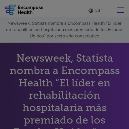
Lista
I
d
de
i
idiomas
Newsweek, Statista nombra a Encompass Health “El líder
o
Encuentre una localidad cerca de usted
contraída
en rehabilitación hospitalaria más premiado de los Estados
m
a
Unidos” por sexto año consecutivo
s
e
l
Newsweek, Statista
Por qué debe elegirnos
e
c
nombra a Encompass
c
Servicios de rehabilitación
i
o
Health “El líder en
n
Pacientes y cuidadores
a
rehabilitación
d
o
hospitalaria más
Recursos de salud
premiado de los
Acerca de nosotros