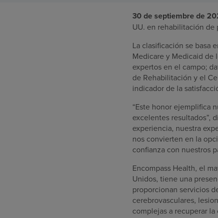
30 de septiembre de 2
UU. en rehabilitación de 
La clasificación se basa 
Medicare y Medicaid de l
expertos en el campo; da
de Rehabilitación y el C
indicador de la satisfacci
“Este honor ejemplifica n
excelentes resultados”, d
experiencia, nuestra exp
nos convierten en la opci
confianza con nuestros p
Encompass Health, el mayo
Unidos, tiene una presenc
proporcionan servicios d
cerebrovasculares, lesio
complejas a recuperar la 