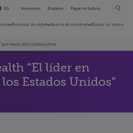
ista
Inversores
Empleos
Pagar mi factura
e
diomas
ores
Recursos de salud
Acerca de nosotros
Buscar un centro
ontraída
” por sexto año consecutivo
th “El líder en
 los Estados Unidos”