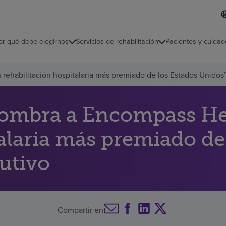
I
L
d
d
i
i
o
or qué debe elegirnos
Servicios de rehabilitación
Pacientes y cuidad
c
m
a
s
rehabilitación hospitalaria más premiado de los Estados Unidos
e
l
e
c
ombra a Encompass Heal
c
i
talaria más premiado de
o
n
a
utivo
d
o
Compartir en