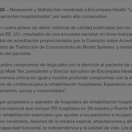
025
– Newsweek y Statista han nombrado a Encompass Health “L
pacientes hospitalizados” por sexto año consecutivo.
en cuatro pilares de datos: métricas de calidad publicadas por los
os EE. UU.; resultados de una encuesta nacional en línea reali
tos de acreditación proporcionados por la Comisión sobre Acredi
entro de Traducción de Conocimiento de Model Systems; y revis
ón del paciente.
uestro compromiso de larga data con la atención al paciente de a
ijo Mark Tarr, presidente y director ejecutivo de Encompass Hea
eriencia clínica sin igual y nuestro profundo compromiso con la 
ón de confianza para la rehabilitación hospitalaria. Esperamos se
acientes, socios y comunidades”.
r propietario y operador de hospitales de rehabilitación hospita
ia nacional que incluye 170 hospitales en 39 estados y Puerto R
e rehabilitación esenciales que ayudan a los pacientes a recupe
nes cerebrales, lesiones de la médula espinal, amputaciones y a
capacidad funcional, la independencia y la calidad de vida. Los 