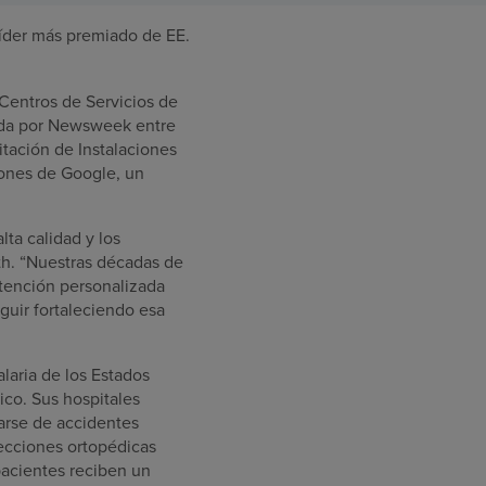
íder más premiado de EE.
 Centros de Servicios de
zada por Newsweek entre
tación de Instalaciones
iones de Google, un
lta calidad y los
lth. “Nuestras décadas de
atención personalizada
guir fortaleciendo esa
laria de los Estados
ico. Sus hospitales
rarse de accidentes
fecciones ortopédicas
pacientes reciben un