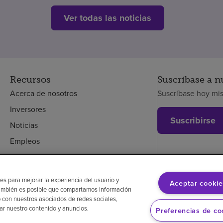
Ver todas las noticias
Recursos
Suscríbase a n
Acerca de nosotros
Suscríbase hoy mi
Inversores
Suscribirse
Noticias
Empleos
Empleados
es para mejorar la experiencia del usuario y
Aceptar cookie
. También es posible que compartamos información
glés
Aviso de no discriminación
Cumplimiento de los proveedores
 con nuestros asociados de redes sociales,
zar nuestro contenido y anuncios.
Preferencias de co