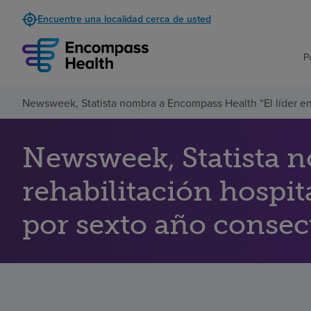
Encuentre una localidad cerca de usted
P
Newsweek, Statista nombra a Encompass Health “El líder en 
Newsweek, Statista n
rehabilitación hospi
por sexto año consec