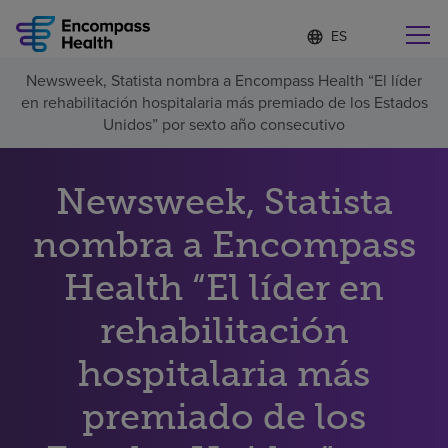
Lista
I
d
de
i
idiomas
Newsweek, Statista nombra a Encompass Health “El líder
o
Encuentre una localidad cerca de usted
contraída
en rehabilitación hospitalaria más premiado de los Estados
m
a
Unidos” por sexto año consecutivo
s
e
l
Newsweek, Statista
Por qué debe elegirnos
e
c
nombra a Encompass
c
Servicios de rehabilitación
i
o
Health “El líder en
n
Pacientes y cuidadores
a
rehabilitación
d
o
hospitalaria más
Recursos de salud
premiado de los
Acerca de nosotros