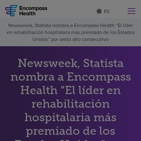
I
Lista
d
de
i
idiomas
Newsweek, Statista nombra a Encompass Health “El líder
o
Encuentre una localidad cerca de usted
contraída
en rehabilitación hospitalaria más premiado de los Estados
m
a
Unidos” por sexto año consecutivo
s
e
l
Newsweek, Statista
Por qué debe elegirnos
e
c
nombra a Encompass
c
Servicios de rehabilitación
i
o
Health “El líder en
n
Pacientes y cuidadores
a
rehabilitación
d
o
hospitalaria más
Recursos de salud
premiado de los
Acerca de nosotros