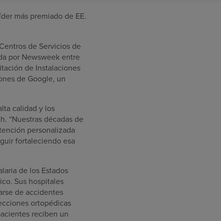
íder más premiado de EE.
 Centros de Servicios de
zada por Newsweek entre
tación de Instalaciones
iones de Google, un
lta calidad y los
lth. “Nuestras décadas de
atención personalizada
guir fortaleciendo esa
laria de los Estados
ico. Sus hospitales
rarse de accidentes
fecciones ortopédicas
pacientes reciben un