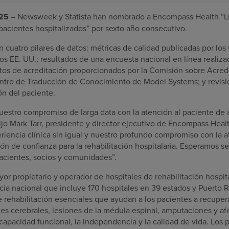
025
– Newsweek y Statista han nombrado a Encompass Health “L
pacientes hospitalizados” por sexto año consecutivo.
en cuatro pilares de datos: métricas de calidad publicadas por los
os EE. UU.; resultados de una encuesta nacional en línea reali
tos de acreditación proporcionados por la Comisión sobre Acredi
entro de Traducción de Conocimiento de Model Systems; y revis
ón del paciente.
uestro compromiso de larga data con la atención al paciente de a
ijo Mark Tarr, presidente y director ejecutivo de Encompass Hea
eriencia clínica sin igual y nuestro profundo compromiso con la 
ón de confianza para la rehabilitación hospitalaria. Esperamos se
acientes, socios y comunidades”.
r propietario y operador de hospitales de rehabilitación hospita
ia nacional que incluye 170 hospitales en 39 estados y Puerto R
e rehabilitación esenciales que ayudan a los pacientes a recupe
nes cerebrales, lesiones de la médula espinal, amputaciones y a
capacidad funcional, la independencia y la calidad de vida. Los 