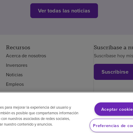
Ver todas las noticias
Recursos
Suscríbase a n
Acerca de nosotros
Suscríbase hoy mi
Inversores
Suscribirse
Noticias
Empleos
Empleados
es para mejorar la experiencia del usuario y
Aceptar cookie
. También es posible que compartamos información
glés
Aviso de no discriminación
Cumplimiento de los proveedores
 con nuestros asociados de redes sociales,
zar nuestro contenido y anuncios.
Preferencias de co