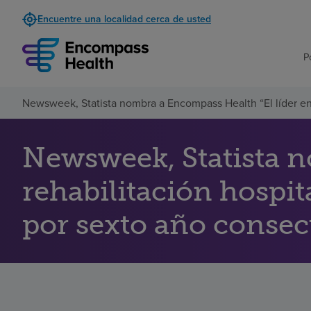
Encuentre una localidad cerca de usted
P
Newsweek, Statista nombra a Encompass Health “El líder en 
Newsweek, Statista n
rehabilitación hospi
por sexto año consec