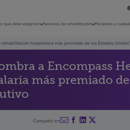
I
L
d
d
i
i
o
or qué debe elegirnos
Servicios de rehabilitación
Pacientes y cuidad
c
m
a
s
rehabilitación hospitalaria más premiado de los Estados Unidos
e
l
e
c
ombra a Encompass Heal
c
i
talaria más premiado de
o
n
a
utivo
d
o
Compartir en