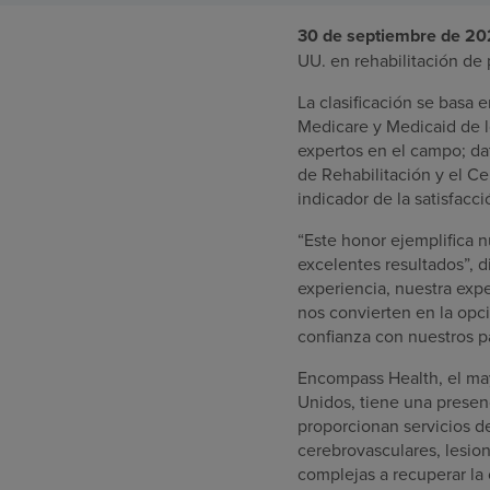
30 de septiembre de 2
UU. en rehabilitación de 
La clasificación se basa 
Medicare y Medicaid de l
expertos en el campo; da
de Rehabilitación y el C
indicador de la satisfacci
“Este honor ejemplifica n
excelentes resultados”, d
experiencia, nuestra exp
nos convierten en la opci
confianza con nuestros p
Encompass Health, el mayo
Unidos, tiene una presenc
proporcionan servicios d
cerebrovasculares, lesio
complejas a recuperar la 