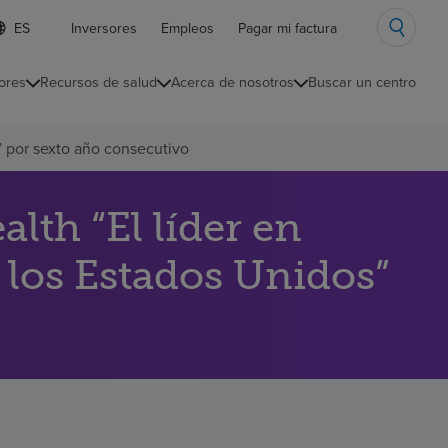
ista
Inversores
Empleos
Pagar mi factura
e
diomas
ores
Recursos de salud
Acerca de nosotros
Buscar un centro
ontraída
” por sexto año consecutivo
th “El líder en
 los Estados Unidos”