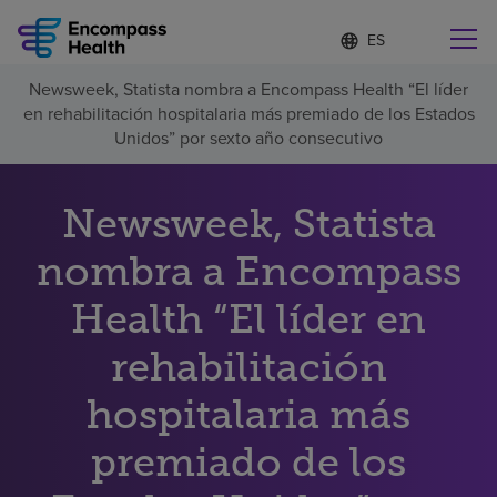
Lista
I
d
de
i
idiomas
Newsweek, Statista nombra a Encompass Health “El líder
o
Encuentre una localidad cerca de usted
contraída
en rehabilitación hospitalaria más premiado de los Estados
m
a
Unidos” por sexto año consecutivo
s
e
l
Newsweek, Statista
Por qué debe elegirnos
e
c
nombra a Encompass
c
Servicios de rehabilitación
i
o
Health “El líder en
n
Pacientes y cuidadores
a
rehabilitación
d
o
hospitalaria más
Recursos de salud
premiado de los
Acerca de nosotros