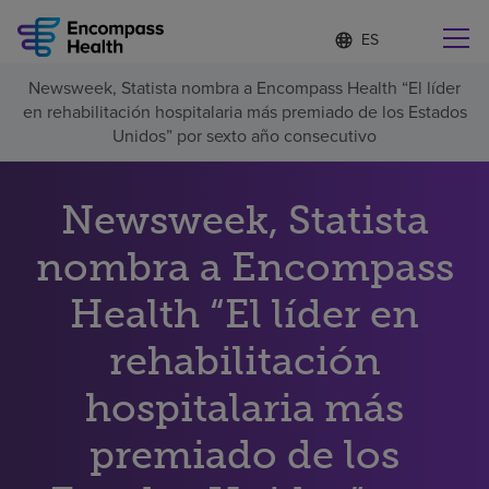
Lista
I
d
de
i
idiomas
Newsweek, Statista nombra a Encompass Health “El líder
o
Encuentre una localidad cerca de usted
contraída
en rehabilitación hospitalaria más premiado de los Estados
m
a
Unidos” por sexto año consecutivo
s
e
l
Newsweek, Statista
Por qué debe elegirnos
e
c
nombra a Encompass
c
Servicios de rehabilitación
i
o
Health “El líder en
n
Pacientes y cuidadores
a
rehabilitación
d
o
hospitalaria más
Recursos de salud
premiado de los
Acerca de nosotros