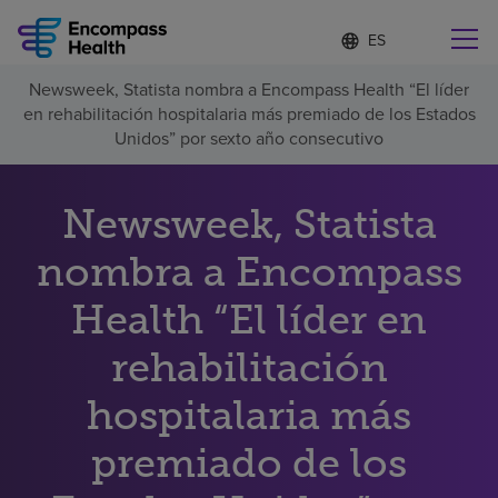
Lista
I
d
de
i
idiomas
Newsweek, Statista nombra a Encompass Health “El líder
o
Encuentre una localidad cerca de usted
contraída
en rehabilitación hospitalaria más premiado de los Estados
m
a
Unidos” por sexto año consecutivo
s
e
l
Newsweek, Statista
Por qué debe elegirnos
e
c
nombra a Encompass
c
Servicios de rehabilitación
i
o
Health “El líder en
n
Pacientes y cuidadores
a
rehabilitación
d
o
hospitalaria más
Recursos de salud
premiado de los
Acerca de nosotros