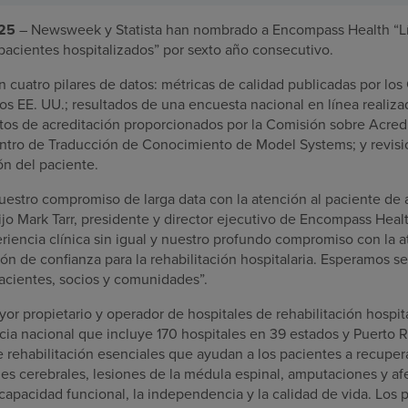
025
– Newsweek y Statista han nombrado a Encompass Health “L
pacientes hospitalizados” por sexto año consecutivo.
en cuatro pilares de datos: métricas de calidad publicadas por los
os EE. UU.; resultados de una encuesta nacional en línea reali
tos de acreditación proporcionados por la Comisión sobre Acredi
entro de Traducción de Conocimiento de Model Systems; y revis
ón del paciente.
uestro compromiso de larga data con la atención al paciente de a
ijo Mark Tarr, presidente y director ejecutivo de Encompass Hea
eriencia clínica sin igual y nuestro profundo compromiso con la 
ón de confianza para la rehabilitación hospitalaria. Esperamos se
acientes, socios y comunidades”.
r propietario y operador de hospitales de rehabilitación hospita
ia nacional que incluye 170 hospitales en 39 estados y Puerto R
e rehabilitación esenciales que ayudan a los pacientes a recupe
nes cerebrales, lesiones de la médula espinal, amputaciones y a
capacidad funcional, la independencia y la calidad de vida. Los 