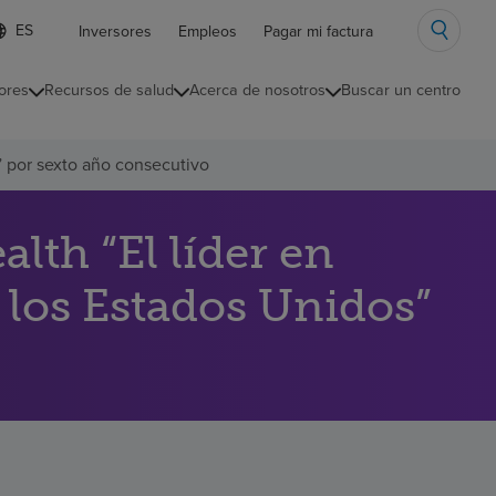
ista
Inversores
Empleos
Pagar mi factura
e
diomas
ores
Recursos de salud
Acerca de nosotros
Buscar un centro
ontraída
” por sexto año consecutivo
th “El líder en
 los Estados Unidos”