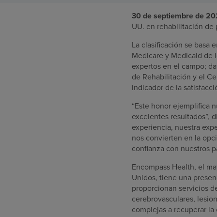
30 de septiembre de 2
UU. en rehabilitación de 
La clasificación se basa 
Medicare y Medicaid de l
expertos en el campo; da
de Rehabilitación y el C
indicador de la satisfacci
“Este honor ejemplifica n
excelentes resultados”, d
experiencia, nuestra exp
nos convierten en la opci
confianza con nuestros p
Encompass Health, el mayo
Unidos, tiene una presenc
proporcionan servicios d
cerebrovasculares, lesio
complejas a recuperar la 