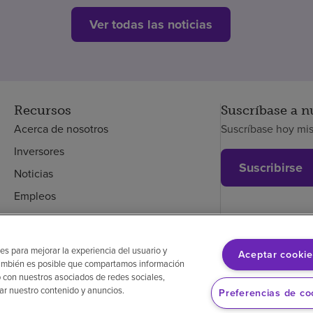
Ver todas las noticias
Recursos
Suscríbase a n
Acerca de nosotros
Suscríbase hoy mi
Inversores
Suscribirse
Noticias
Empleos
Empleados
es para mejorar la experiencia del usuario y
Aceptar cookie
. También es posible que compartamos información
glés
Aviso de no discriminación
Cumplimiento de los proveedores
 con nuestros asociados de redes sociales,
zar nuestro contenido y anuncios.
Preferencias de co