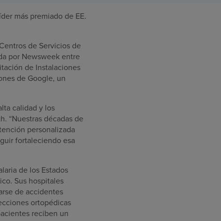
íder más premiado de EE.
 Centros de Servicios de
zada por Newsweek entre
tación de Instalaciones
iones de Google, un
lta calidad y los
lth. “Nuestras décadas de
atención personalizada
guir fortaleciendo esa
laria de los Estados
ico. Sus hospitales
rarse de accidentes
fecciones ortopédicas
pacientes reciben un