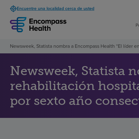
Encuentre una localidad cerca de usted
P
Newsweek, Statista nombra a Encompass Health “El líder en 
Newsweek, Statista n
rehabilitación hospi
por sexto año consec