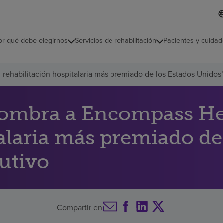
L
I
d
d
i
i
o
or qué debe elegirnos
Servicios de rehabilitación
Pacientes y cuidad
c
m
a
s
rehabilitación hospitalaria más premiado de los Estados Unidos
e
l
e
c
ombra a Encompass Heal
c
i
talaria más premiado de
o
n
a
utivo
d
o
Compartir en