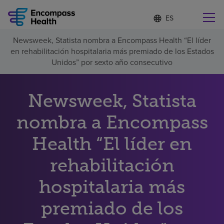
Lista
I
d
de
i
idiomas
Newsweek, Statista nombra a Encompass Health “El líder
o
Encuentre una localidad cerca de usted
contraída
en rehabilitación hospitalaria más premiado de los Estados
m
a
Unidos” por sexto año consecutivo
s
e
l
Newsweek, Statista
Por qué debe elegirnos
e
c
nombra a Encompass
c
Servicios de rehabilitación
i
o
Health “El líder en
n
Pacientes y cuidadores
a
rehabilitación
d
o
hospitalaria más
Recursos de salud
premiado de los
Acerca de nosotros