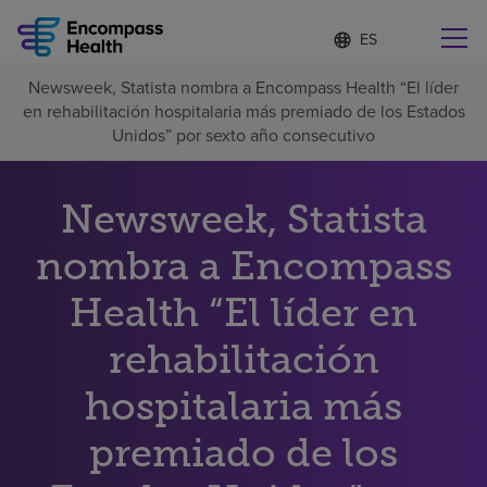
Lista
I
d
de
i
idiomas
Newsweek, Statista nombra a Encompass Health “El líder
o
Encuentre una localidad cerca de usted
contraída
en rehabilitación hospitalaria más premiado de los Estados
m
a
Unidos” por sexto año consecutivo
s
e
l
Newsweek, Statista
Por qué debe elegirnos
e
c
nombra a Encompass
c
Servicios de rehabilitación
i
o
Health “El líder en
n
Pacientes y cuidadores
a
rehabilitación
d
o
hospitalaria más
Recursos de salud
premiado de los
Acerca de nosotros