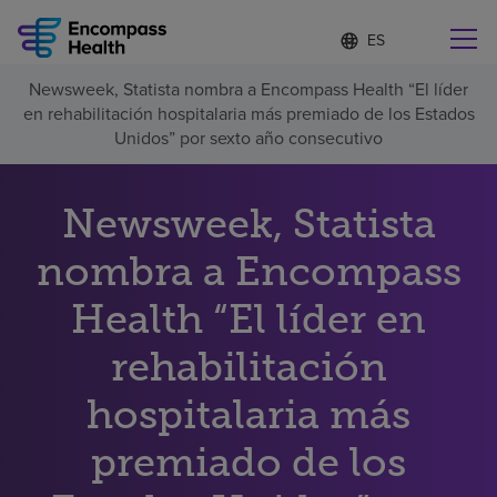
Lista
I
d
de
i
idiomas
Newsweek, Statista nombra a Encompass Health “El líder
o
Encuentre una localidad cerca de usted
contraída
en rehabilitación hospitalaria más premiado de los Estados
m
a
Unidos” por sexto año consecutivo
s
e
l
Newsweek, Statista
Por qué debe elegirnos
e
c
nombra a Encompass
c
Servicios de rehabilitación
i
o
Health “El líder en
n
Pacientes y cuidadores
a
rehabilitación
d
o
hospitalaria más
Recursos de salud
premiado de los
Acerca de nosotros