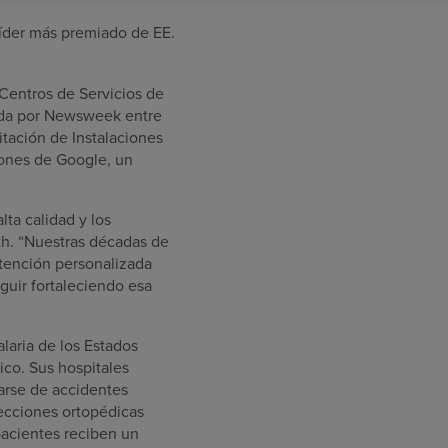
íder más premiado de EE.
 Centros de Servicios de
zada por Newsweek entre
tación de Instalaciones
iones de Google, un
lta calidad y los
lth. “Nuestras décadas de
atención personalizada
guir fortaleciendo esa
laria de los Estados
ico. Sus hospitales
rarse de accidentes
fecciones ortopédicas
pacientes reciben un