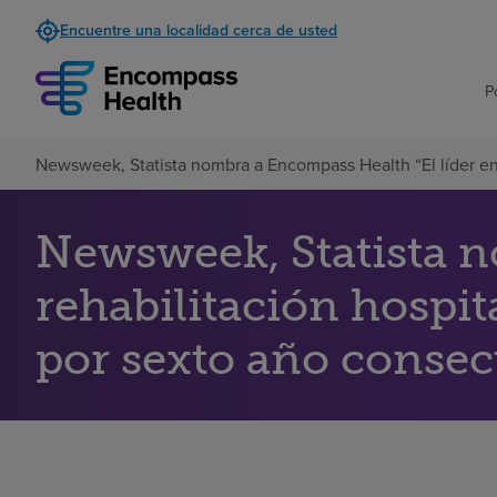
Encuentre una localidad cerca de usted
P
Newsweek, Statista nombra a Encompass Health “El líder en 
Newsweek, Statista n
rehabilitación hospi
por sexto año consec