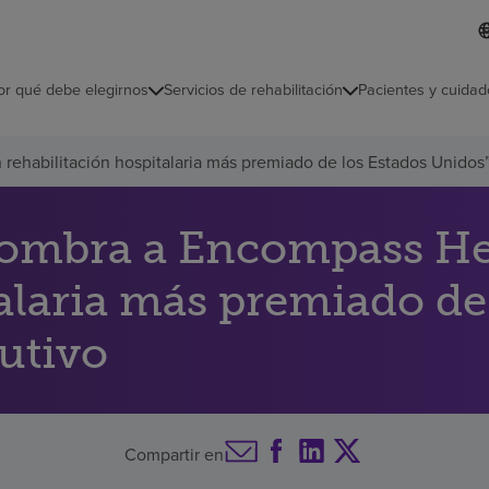
I
L
d
d
i
i
o
or qué debe elegirnos
Servicios de rehabilitación
Pacientes y cuidad
c
m
a
s
rehabilitación hospitalaria más premiado de los Estados Unidos
e
l
e
c
ombra a Encompass Heal
c
i
talaria más premiado de
o
n
a
utivo
d
o
Compartir en