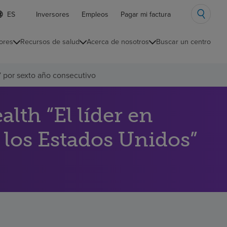
ista
Inversores
Empleos
Pagar mi factura
e
diomas
ores
Recursos de salud
Acerca de nosotros
Buscar un centro
ontraída
” por sexto año consecutivo
th “El líder en
 los Estados Unidos”