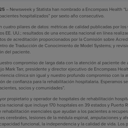
025
– Newsweek y Statista han nombrado a Encompass Health “L
pacientes hospitalizados” por sexto año consecutivo.
en cuatro pilares de datos: métricas de calidad publicadas por los
os EE. UU.; resultados de una encuesta nacional en línea reali
tos de acreditación proporcionados por la Comisión sobre Acredi
entro de Traducción de Conocimiento de Model Systems; y revis
ón del paciente.
uestro compromiso de larga data con la atención al paciente de a
ijo Mark Tarr, presidente y director ejecutivo de Encompass Hea
eriencia clínica sin igual y nuestro profundo compromiso con la 
ón de confianza para la rehabilitación hospitalaria. Esperamos se
acientes, socios y comunidades”.
r propietario y operador de hospitales de rehabilitación hospita
ia nacional que incluye 170 hospitales en 39 estados y Puerto R
e rehabilitación esenciales que ayudan a los pacientes a recupe
nes cerebrales, lesiones de la médula espinal, amputaciones y a
capacidad funcional, la independencia y la calidad de vida. Los 