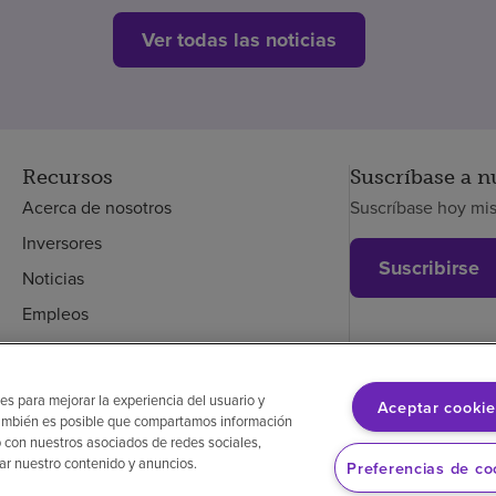
Ver todas las noticias
Recursos
Suscríbase a n
Acerca de nosotros
Suscríbase hoy mi
Inversores
Suscribirse
Noticias
Empleos
Empleados
es para mejorar la experiencia del usuario y
Aceptar cookie
. También es posible que compartamos información
glés
Aviso de no discriminación
Cumplimiento de los proveedores
 con nuestros asociados de redes sociales,
zar nuestro contenido y anuncios.
Preferencias de co