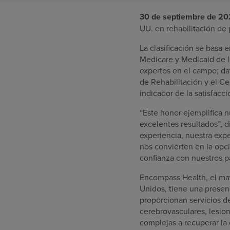
30 de septiembre de 2
UU. en rehabilitación de 
La clasificación se basa 
Medicare y Medicaid de l
expertos en el campo; da
de Rehabilitación y el C
indicador de la satisfacci
“Este honor ejemplifica n
excelentes resultados”, d
experiencia, nuestra exp
nos convierten en la opci
confianza con nuestros p
Encompass Health, el mayo
Unidos, tiene una presenc
proporcionan servicios d
cerebrovasculares, lesio
complejas a recuperar la 