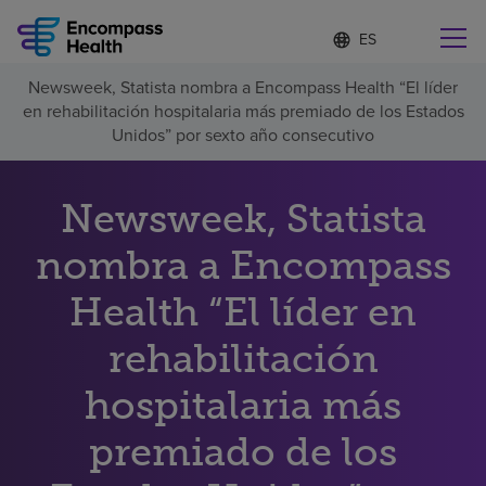
Lista
I
d
de
i
idiomas
Newsweek, Statista nombra a Encompass Health “El líder
o
Encuentre una localidad cerca de usted
contraída
en rehabilitación hospitalaria más premiado de los Estados
m
a
Unidos” por sexto año consecutivo
s
e
l
Newsweek, Statista
Por qué debe elegirnos
e
c
nombra a Encompass
c
Servicios de rehabilitación
i
o
Health “El líder en
n
Pacientes y cuidadores
a
rehabilitación
d
o
hospitalaria más
Recursos de salud
premiado de los
Acerca de nosotros