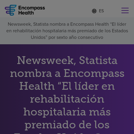
Lista
I
d
de
i
idiomas
Newsweek, Statista nombra a Encompass Health “El líder
o
Encuentre una localidad cerca de usted
contraída
en rehabilitación hospitalaria más premiado de los Estados
m
a
Unidos” por sexto año consecutivo
s
e
l
Newsweek, Statista
Por qué debe elegirnos
e
c
nombra a Encompass
c
Servicios de rehabilitación
i
o
Health “El líder en
n
Pacientes y cuidadores
a
rehabilitación
d
o
hospitalaria más
Recursos de salud
premiado de los
Acerca de nosotros