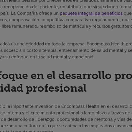
s Health destaca por ofrecer a los empleados una línea de visi
la recuperación del paciente, un atributo que sigue dando forma
l país. La Compañía ofrece un
paquete integral de beneficios
que 
cos, compensación competitiva comparativa regularmente, una s
o libre remunerado, reembolso de matrícula y recursos gratuitos d
eados es una prioridad en toda la empresa. Encompass Health pro
s acceso sin costo a terapia, entrenamiento de salud mental y s
aya su enfoque en la salud mental y emocional.
foque en el desarrollo pr
lidad profesional
ió la importante inversión de Encompass Health en el desarroll
d interna y el crecimiento profesional a largo plazo a través de
 de desarrollo de liderazgo, oportunidades de mentoría y vías d
fuerzan una cultura en la que se anima a los empleados a avanza