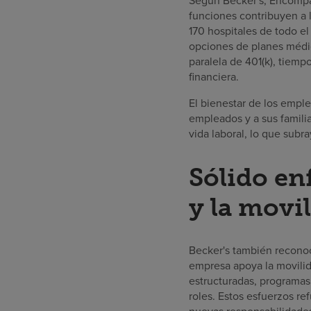
Según Becker's, Encompas
funciones contribuyen a 
170 hospitales de todo e
opciones de planes médi
paralela de 401(k), tiemp
financiera.
El bienestar de los empl
empleados y a sus familia
vida laboral, lo que subr
Sólido en
y la movi
Becker's también reconoc
empresa apoya la movilida
estructuradas, programas
roles. Estos esfuerzos re