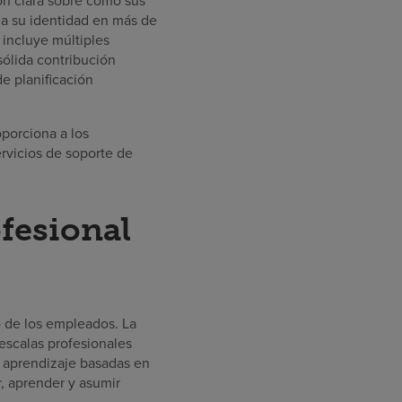
ón clara sobre cómo sus
 a su identidad en más de
incluye múltiples
ólida contribución
e planificación
porciona a los
ervicios de soporte de
ofesional
o de los empleados. La
 escalas profesionales
e aprendizaje basadas en
r, aprender y asumir