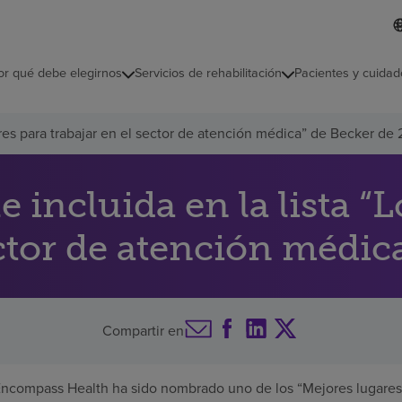
L
I
d
d
i
i
o
or qué debe elegirnos
Servicios de rehabilitación
Pacientes y cuidad
c
m
a
s
ares para trabajar en el sector de atención médica” de Becker de
e
l
e
c
incluida en la lista “
c
i
ector de atención médic
o
n
a
d
o
Compartir en
Encompass Health ha sido nombrado uno de los “Mejores lugares p