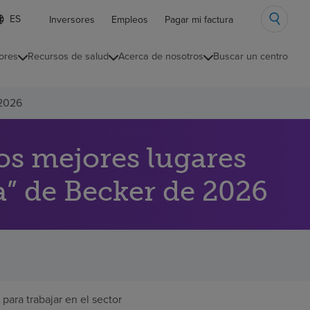
ista
Inversores
Empleos
Pagar mi factura
e
diomas
ores
Recursos de salud
Acerca de nosotros
Buscar un centro
ontraída
 2026
Los mejores lugares
a” de Becker de 2026
ara trabajar en el sector