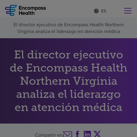
I
Lista
d
de
i
idiomas
El director ejecutivo de Encompass Health Northern
o
Encuentre una localidad cerca de usted
contraída
Virginia analiza el liderazgo en atención médica
m
a
s
e
El director ejecutivo
l
Por qué debe elegirnos
e
de Encompass Health
c
c
Northern Virginia
Servicios de rehabilitación
i
o
n
analiza el liderazgo
Pacientes y cuidadores
a
d
en atención médica
o
Recursos de salud
Acerca de nosotros
Compartir en