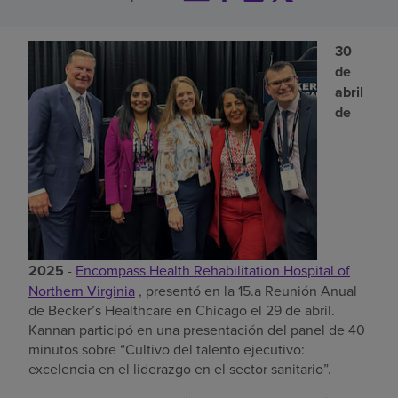
Buscar un centro
30
de
abril
Inversores
de
Empleos
Pagar mi factura
2025
-
Encompass Health Rehabilitation Hospital of
Northern Virginia
, presentó en la 15.a Reunión Anual
de Becker’s Healthcare en Chicago el 29 de abril.
Kannan participó en una presentación del panel de 40
minutos sobre “Cultivo del talento ejecutivo:
excelencia en el liderazgo en el sector sanitario”.