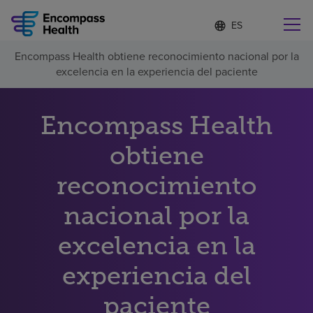
Lista
I
d
de
i
idiomas
Encompass Health obtiene reconocimiento nacional por la
o
Encuentre una localidad cerca de usted
contraída
excelencia en la experiencia del paciente
m
a
s
e
Encompass Health
l
Por qué debe elegirnos
e
obtiene
c
c
Servicios de rehabilitación
reconocimiento
i
o
n
nacional por la
Pacientes y cuidadores
a
d
excelencia en la
o
Recursos de salud
experiencia del
Acerca de nosotros
paciente