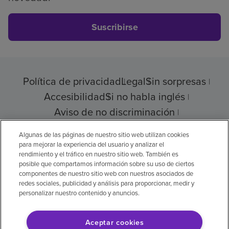
Suscribirse
Política de privacidad
Legal
Sin sorpresas
Accesibilidad
Si no habla inglés
Aviso de no discriminación
Cumplimiento de los proveedores
Algunas de las páginas de nuestro sitio web utilizan cookies
para mejorar la experiencia del usuario y analizar el
rendimiento y el tráfico en nuestro sitio web. También es
posible que compartamos información sobre su uso de ciertos
© 2026 Encompass Health Corporation
componentes de nuestro sitio web con nuestros asociados de
redes sociales, publicidad y análisis para proporcionar, medir y
Preferencias de cookies
personalizar nuestro contenido y anuncios.
Aceptar cookies