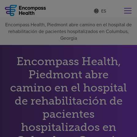
I
Lista
d
de
i
idiomas
Encompass Health, Piedmont abre camino en el hospital de
o
Encuentre una localidad cerca de usted
contraída
rehabilitación de pacientes hospitalizados en Columbus,
m
a
Georgia
s
e
l
Encompass Health,
Por qué debe elegirnos
e
c
Piedmont abre
c
Servicios de rehabilitación
i
o
camino en el hospital
n
Pacientes y cuidadores
a
de rehabilitación de
d
o
pacientes
Recursos de salud
hospitalizados en
Acerca de nosotros