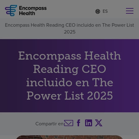
Lista
I
d
de
i
idiomas
Encompass Health Reading CEO incluido en The Power List
o
Encuentre una localidad cerca de usted
contraída
2025
m
a
s
e
Encompass Health
l
Por qué debe elegirnos
e
Reading CEO
c
c
Servicios de rehabilitación
incluido en The
i
o
n
Power List 2025
Pacientes y cuidadores
a
d
o
Recursos de salud
Compartir en
Acerca de nosotros