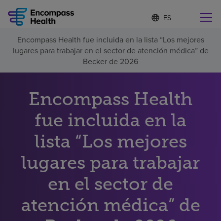
I
Lista
d
de
i
idiomas
Encompass Health fue incluida en la lista “Los mejores
o
Encuentre una localidad cerca de usted
contraída
lugares para trabajar en el sector de atención médica” de
m
a
Becker de 2026
s
e
l
Encompass Health
Por qué debe elegirnos
e
c
fue incluida en la
c
Servicios de rehabilitación
i
o
lista “Los mejores
n
Pacientes y cuidadores
a
lugares para trabajar
d
o
en el sector de
Recursos de salud
atención médica” de
Acerca de nosotros