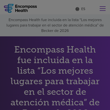
Lista
I
d
de
i
idiomas
Encompass Health fue incluida en la lista “Los mejores
o
Encuentre una localidad cerca de usted
contraída
lugares para trabajar en el sector de atención médica” de
m
a
Becker de 2026
s
e
l
Encompass Health
Por qué debe elegirnos
e
c
fue incluida en la
c
Servicios de rehabilitación
i
o
lista “Los mejores
n
Pacientes y cuidadores
a
lugares para trabajar
d
o
en el sector de
Recursos de salud
atención médica” de
Acerca de nosotros